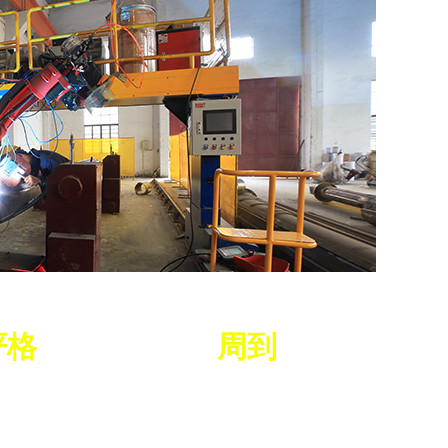
严格
的生产标准，
周到
的服务.
后服务为一体的现代化企业.