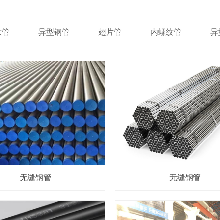
钛管
异型钢管
翅片管
内螺纹管
异
无缝钢管
无缝钢管