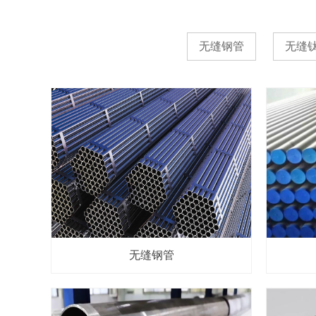
无缝钢管
无缝
无缝钢管