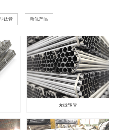
型钛管
新优产品
无缝钢管