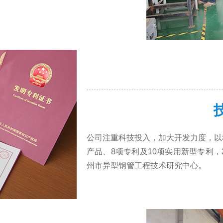
公司注重科技投入，加大开发力度，以
产品、8项专利及10项实用新型专利，
州市异型钢管工程技术研究中心。