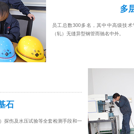
多
员工总数300多名，其中中高级技
（轧）无缝异型钢管而驰名中外。
基石
）探伤及水压试验等全套检测手段和一