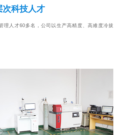
层次科技人才
术管理人才60多名，公司以生产高精度、高难度冷拔