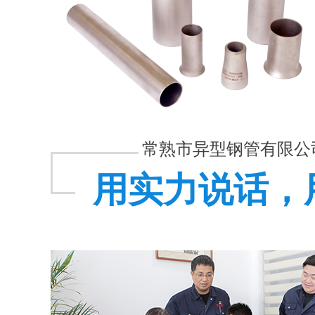
常熟市异型钢管有限公
用实力说话，