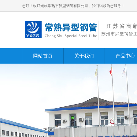
您好！欢迎光临常熟市异型钢管有限公司，我们竭诚为您服务！
网站首页
关于我们
产品中心